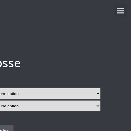
osse
nier