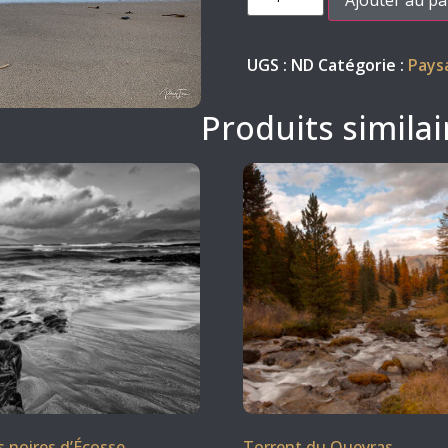
UGS :
ND
Catégorie :
Pays
Produits similai
 noires d’Écosse
Torrent du Queyras