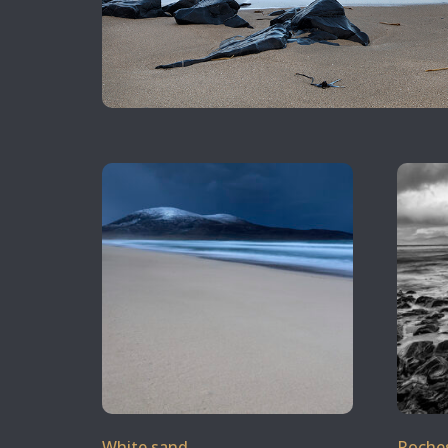
White sand
Roches