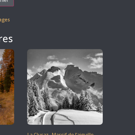
ages
res
La Clusaz -Massif de l’aiguille