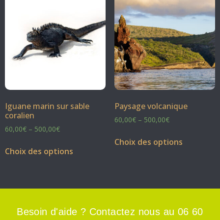
Iguane marin sur sable
Paysage volcanique
coralien
60,00
€
–
500,00
€
60,00
€
–
500,00
€
Choix des options
Choix des options
Besoin d'aide ? Contactez nous au 06 60