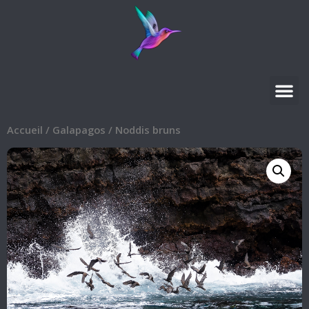
Accueil
/
Galapagos
/ Noddis bruns