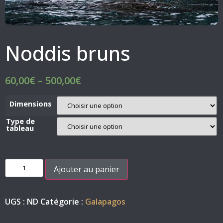
Noddis bruns
60,00
€
–
500,00
€
Dimensions
Type de
tableau
Ajouter au panier
UGS :
ND
Catégorie :
Galapagos