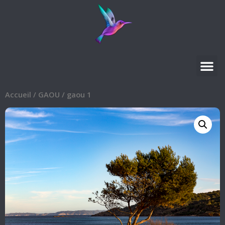
Accueil
/
GAOU
/ gaou 1