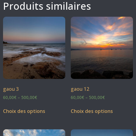
Produits similaires
gaou 3
gaou 12
60,00
€
–
500,00
€
60,00
€
–
500,00
€
Choix des options
Choix des options