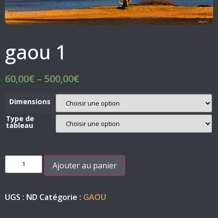
gaou 1
60,00
€
–
500,00
€
Dimensions
Type de
tableau
Ajouter au panier
UGS :
ND
Catégorie :
GAOU