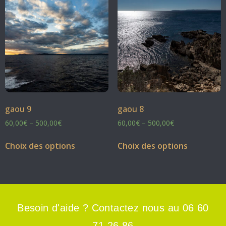
gaou 9
gaou 8
60,00
€
–
500,00
€
60,00
€
–
500,00
€
Choix des options
Choix des options
Besoin d'aide ? Contactez nous au 06 60
71 26 86