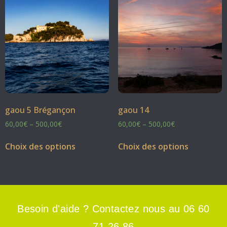
gaou 5 Brégançon
gaou 14
60,00
€
–
500,00
€
60,00
€
–
500,00
€
Choix des options
Choix des options
Besoin d'aide ? Contactez nous au 06 60
71 26 86