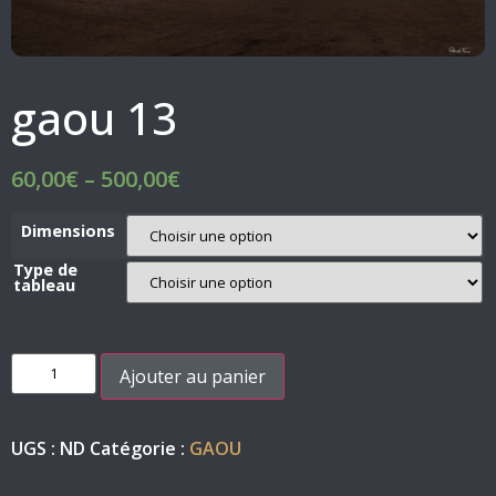
gaou 13
60,00
€
–
500,00
€
Dimensions
Type de
tableau
Ajouter au panier
UGS :
ND
Catégorie :
GAOU