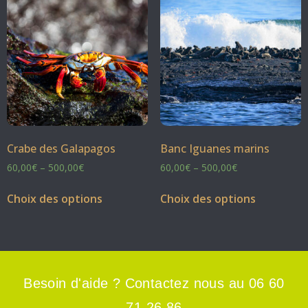
Crabe des Galapagos
Banc Iguanes marins
60,00
€
–
500,00
€
60,00
€
–
500,00
€
Choix des options
Choix des options
Besoin d'aide ? Contactez nous au 06 60
71 26 86