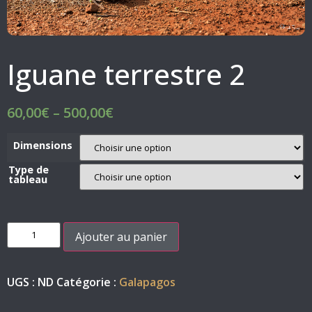
Iguane terrestre 2
60,00
€
–
500,00
€
Dimensions
Type de
tableau
Ajouter au panier
UGS :
ND
Catégorie :
Galapagos